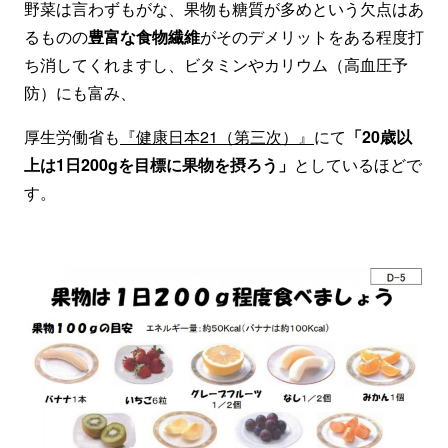
野菜は言わずもがな、果物も糖質が多めという欠点はあ
るものの
豊富な食物繊維
がそのデメリットをある程度打
ち消してくれますし、ビタミンやカリウム（高血圧予
防）にも富み、
厚生労働省も
『健康日本21（第三次）』
にて
「20歳以
上は1日200gを目標に果物を摂ろう」
としているほどで
す。