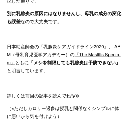
説した通りで、
別に乳腺炎の原因にはなりませんし、母乳の成分の変化
も誤差
なので大丈夫です。
日本助産師会の『乳腺炎ケアガイドライン2020』、 AB
M（母乳育児医学アカデミー）の
『The Mastitis Spectru
m』
ともに
「メシを制限しても乳腺炎は予防できない」
と明言しています。
詳しくは前回の記事を読んでね🐻‍❄️
（※ただしカロリー過多は授乳と関係なくシンプルに体
に悪いから気を付けよう）