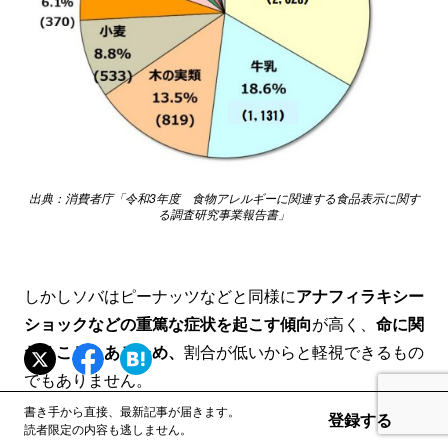
出典：消費者庁「令和3年度 食物アレルギーに関連する食品表示に関す
る調査研究事業報告書」
しかしソバはピーナッツなどと同様に
アナフィラキシー
ショックなどの重篤な症状を起こす傾向
が高く、
命に関
わることもあるため、
割合が低いからと軽視できるもの
でもありません。
書き手から直接、最新記事が届きます。
登録する
読者限定の内容も逃しません。