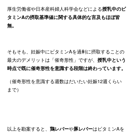
厚生労働省や日本産科婦人科学会などによる
授乳中のビ
タミンAの摂取基準値に関する具体的な言及もほぼ皆
無。
そもそも、妊娠中にビタミンAを過剰に摂取することの
最大のデメリットは「催奇形性」ですが、
授乳中という
時点で既に催奇形性を意識する段階は終わっています。
（催奇形性を意識する週数はだいたい妊娠12週くらい
まで）
以上を勘案すると、
鶏レバー
や
豚レバー
はビタミンAを