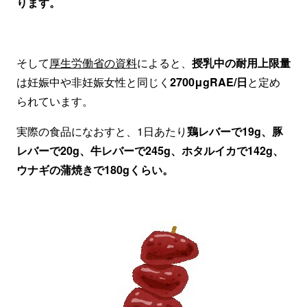
ります。
そして
厚生労働省の資料
によると、
授乳中の耐用上限量
は妊娠中や非妊娠女性と同じく
2700μgRAE/日
と定め
られています。
実際の食品になおすと、1日あたり
鶏レバーで19g、豚
レバーで20g、牛レバーで245g、ホタルイカで142g、
ウナギの蒲焼きで180gくらい。