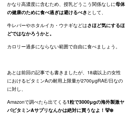
かなり高濃度に含むため、授乳どうこう関係なしに
母体
の健康のために食べ過ぎは避けるべき
として、
牛レバーやホタルイカ・ウナギなどは
さほど気にするほ
どではなかろうかと。
カロリー過多にならない範囲で自由に食べましょう。
あとは前回の記事でも書きましたが、18歳以上の女性
におけるビタミンAの耐用上限量が2700μgRAE/日なの
に対し、
Amazonで調べたら出てくる
1粒で3000μgの海外製激ヤ
バビタミンAサプリなんかは絶対に買うなよ！🐻‍❄️