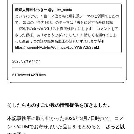
産婦人科医やっきー
@yacky_sanfu
というわけで、１位・２位ともに母乳系テーマのご質問でしたの
で、 次回の『全力解説』のテーマは「母乳に関する基礎知識」
「授乳中の食べ物NGリスト徹底検証」にします。 コメントを下
さった皆様、ありがとうございました！！ 惜しくも漏れてしま
った産後うつの話や妊娠高血圧の話もいずれします🐻‍❄️
https://t.co/moNVzb4mW0 https://t.co/YWBVZbS9EM
2025/02/19 14:11
61Retweet
427Likes
そしたら
ものすごい数の情報提供を頂きました。
本記事執筆に取り掛かった2025年3月7日時点で、コメ
ントやDMでお寄せ頂いた品目をまとめると、
ざっと以