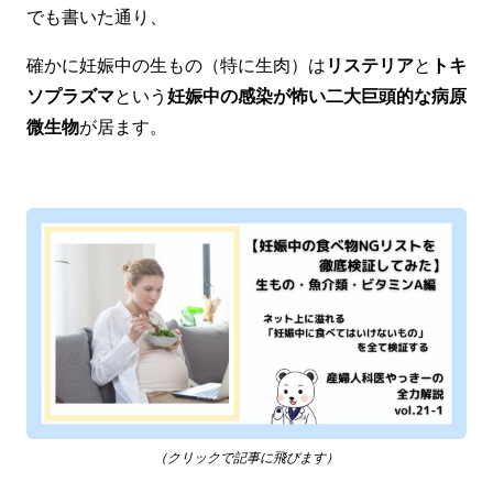
でも書いた通り、
確かに妊娠中の生もの（特に生肉）は
リステリア
と
トキ
ソプラズマ
という
妊娠中の感染が怖い二大巨頭的な病原
微生物
が居ます。
（クリックで記事に飛びます）